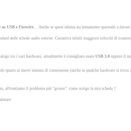
e su USB e Firewire
… Anche se quest’ultima sta lentamente sparendo a favore
dard delle schede audio esterne. Garantiva infatti maggiore velocità di trasmiss
ialogo tra i vari hardware, attualmente è consigliato usare
USB 3.0
oppure il n
ndo spazio ai nuovi sistema di connessione (anche se qualche hardware si trova a
io, affrontiamo il problema più “grosso”: come scelgo la mia scheda ?
alutare: