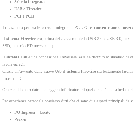
Scheda integrata
USB e Firewire
PCI e PCIe
Tralasciamo per ora le versioni integrate e PCI /PCIe,
concentriamoci invec
Il
sistema Firewire
era, prima della avvento della USB 2.0 e USB 3.0, lo stan
SSD, ma solo HD meccanici )
Il
sistema Usb
è una connessione universale, essa ha definito lo standard di d
lavori egregi.
Grazie all’avvento delle nuove
Usb
il
sistema Firewire
sta lentamente lascia
i nostri HD.
Ora che abbiamo dato una leggera infarinatura di quello che è una scheda aud
Per esperienza personale possiamo dirti che ci sono due aspetti principali da v
I/O Ingressi – Uscite
Prezzo