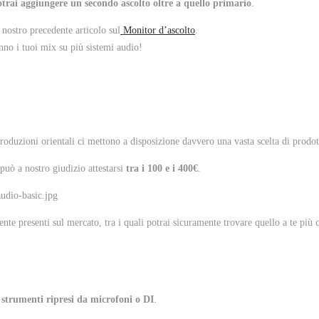
otrai aggiungere un secondo ascolto oltre a quello primario
.
nostro precedente articolo sul
Monitor d’ascolto
.
nno i tuoi mix su più sistemi audio!
oduzioni orientali ci mettono a disposizione davvero una vasta scelta di prodot
uò a nostro giudizio attestarsi
tra i 100 e i 400€
.
ente presenti sul mercato, tra i quali potrai sicuramente trovare quello a te più 
 strumenti ripresi da microfoni o DI
.