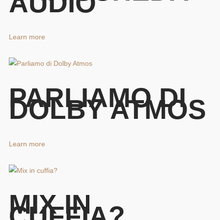
AUDIO
Learn more
PARLIAMO DI
DOLBY ATMOS
Learn more
MIX IN
CUFFIA?