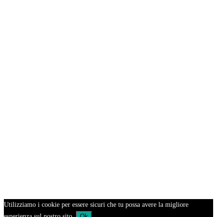
Utilizziamo i cookie per essere sicuri che tu possa avere la migliore
esperienza sul nostro sito.
Ok