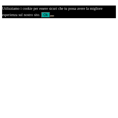
Utilizziamo i cookie per essere sicuri che tu possa avere la migliore
esperienza sul nostro sito.
Ok