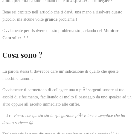
audio
preferita ha solo le main out e tu 4
speaker
da
collegare
!
Bene sei capitato nell’articolo che ti darÃ una mano a risolvere questo
piccolo, ma alcune volte
grande
problema !
Ovviamente per risolvere questo problema sto parlando dei
Monitor
Controller
!!!!
Cosa sono ?
La parola stessa ti dovrebbe dare un’indicazione di quello che queste
macchine fanno…
Ovviamente ti permettono di collegare una o piÃ¹ sorgenti sonore ai tuoi
ascolti di riferimento, facilitando di molto il passaggio da uno speaker ad un
altro oppure all’ascolto immediato alle cuffie.
n.d.r :
Penso che questa sia la spiegazione piÃ¹ veloce e semplice che ho
dovuto scrivere 😀