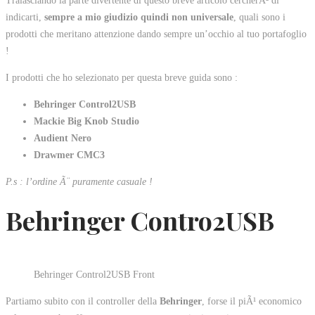
Tralasciando la parte divertente di questo breve articolo cercherÃ² di
indicarti,
sempre a mio giudizio quindi non universale
, quali sono i
prodotti che meritano attenzione dando sempre un’occhio al tuo portafoglio
!
I prodotti che ho selezionato per questa breve guida sono :
Behringer Control2USB
Mackie Big Knob Studio
Audient Nero
Drawmer CMC3
P.s : l’ordine Ã¨ puramente casuale !
Behringer Contro2USB
Behringer Control2USB Front
Partiamo subito con il controller della
Behringer
, forse il piÃ¹ economico