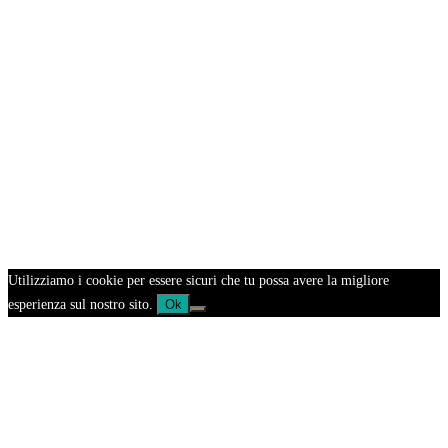
Utilizziamo i cookie per essere sicuri che tu possa avere la migliore
esperienza sul nostro sito.
Ok