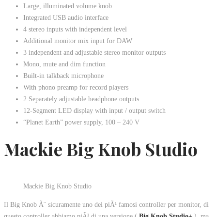
Large, illuminated volume knob
Integrated USB audio interface
4 stereo inputs with independent level
Additional monitor mix input for DAW
3 independent and adjustable stereo monitor outputs
Mono, mute and dim function
Built-in talkback microphone
With phono preamp for record players
2 Separately adjustable headphone outputs
12-Segment LED display with input / output switch
“Planet Earth” power supply, 100 – 240 V
Mackie Big Knob Studio
Mackie Big Knob Studio
Il Big Knob Ã¨ sicuramente uno dei piÃ¹ famosi controller per monitor, di
questo controller abbiamo piÃ¹ di una versione (
Big Knob Studio+
), ma