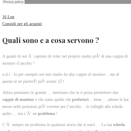
16
Lug
Consigli per gli acquisti
Quali sono e a cosa servono ?
A quanti di noi Ã¨ capitato di voler nel proprio studio piÃ¹ di una coppia di
monitor d’ascolto ?
n.d.r :
Io per esempio nel mio studio ho due coppie di monitor… ma di
questo te ne parlerÃ² piÃ¹ avanti 🙂 !
Allora pensiamo in grande…. mettiamo che tu ti possa permettere due
coppie di monitor
e che siano quelle che
preferisci
… bene…. adesso le hai
messe nelle posizioni piÃ¹ corrette per l’ascolto… le colleghi alla scheda
audio…. ma c’Ã¨ un
problema
!
C’Ã¨ sempre un problema in qualsiasi storia che si narri…. La tua
scheda