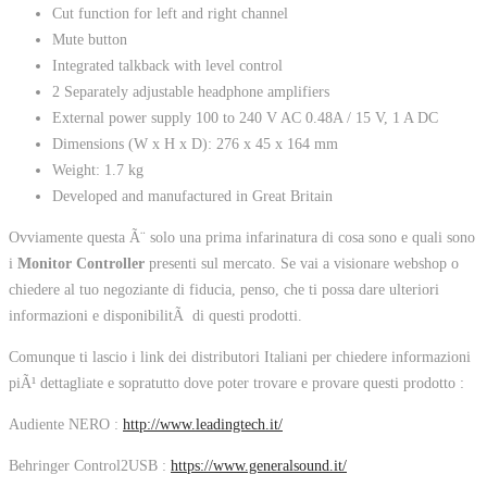
Cut function for left and right channel
Mute button
Integrated talkback with level control
2 Separately adjustable headphone amplifiers
External power supply 100 to 240 V AC 0.48A / 15 V, 1 A DC
Dimensions (W x H x D): 276 x 45 x 164 mm
Weight: 1.7 kg
Developed and manufactured in Great Britain
Ovviamente questa Ã¨ solo una prima infarinatura di cosa sono e quali sono
i
Monitor Controller
presenti sul mercato. Se vai a visionare webshop o
chiedere al tuo negoziante di fiducia, penso, che ti possa dare ulteriori
informazioni e disponibilitÃ di questi prodotti.
Comunque ti lascio i link dei distributori Italiani per chiedere informazioni
piÃ¹ dettagliate e sopratutto dove poter trovare e provare questi prodotto :
Audiente NERO :
http://www.leadingtech.it/
Behringer Control2USB :
https://www.generalsound.it/